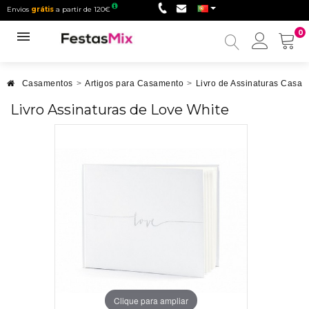
Envios
grátis
a partir de 120€
0
Minha
conta
Casamentos
>
Artigos para Casamento
>
Livro de Assinaturas Casa
Livro Assinaturas de Love White
Clique para ampliar