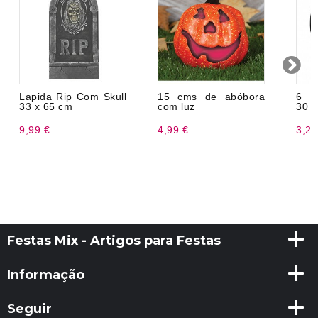
Lapida Rip Com Skull
15 cms de abóbora
6 B
33 x 65 cm
com luz
30 
9,99 €
4,99 €
3,25
Festas Mix - Artigos para Festas
Informação
Seguir