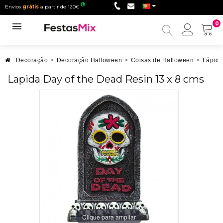
Envios
grátis
a partir de 120€
0
Minha
conta
Decoração
>
Decoração Halloween
>
Coisas de Halloween
>
Lápide
Lapida Day of the Dead Resin 13 x 8 cms
Clique para ampliar