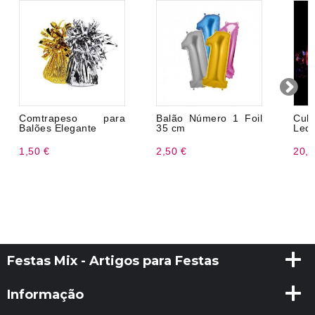
Comtrapeso para
Balão Número 1 Foil
Cub
Balões Elegante
35 cm
Led 
1,50 €
2,50 €
20,9
Festas Mix - Artigos para Festas
Informação