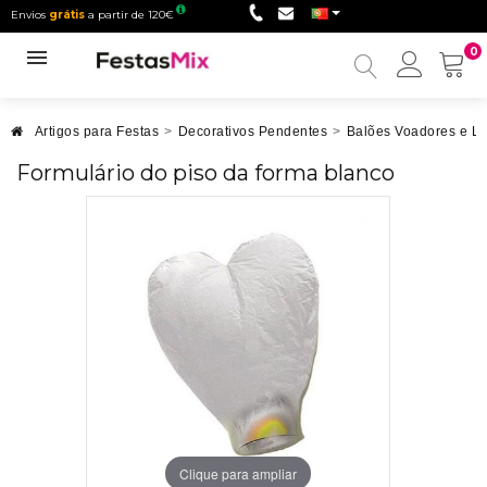
Envios
grátis
a partir de 120€
0
Minha
conta
Artigos para Festas
>
Decorativos Pendentes
>
Balões Voadores e L
Formulário do piso da forma blanco
Clique para ampliar