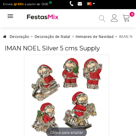
Envios
grátis
a partir de 120€
0
Minha
conta
Decoração
>
Decoração de Natal
>
Immanes de Navidad
>
IMAN NOE
IMAN NOEL Silver 5 cms Supply
Clique para ampliar