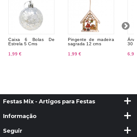
Caixa 6 Bolas De
Pingente de madeira
Árv
Estrela 5 Cms
sagrada 12 cms
30 
1,99 €
1,99 €
6,99
Festas Mix - Artigos para Festas
Informação
Seguir