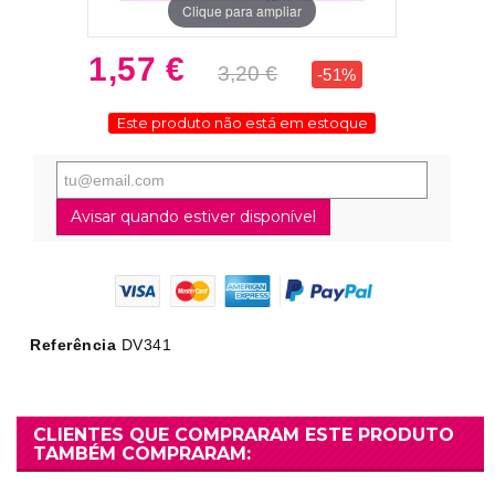
Clique para ampliar
1,57 €
3,20 €
-51%
Este produto não está em estoque
Avisar quando estiver disponível
Referência
DV341
CLIENTES QUE COMPRARAM ESTE PRODUTO
TAMBÉM COMPRARAM: