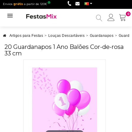
Envios
grátis
a partir de 120€
0
Minha
conta
Artigos para Festas
>
Louças Descartáveis
>
Guardanapos
>
Guarda
20 Guardanapos 1 Ano Balões Cor-de-rosa
33 cm