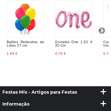
Balões Redondos de
Grinalda One 1,52 X
Cai
Látex 27 cm
30 Cm
Unic
1,99 €
4,79 €
0,75
Festas Mix - Artigos para Festas
Informação