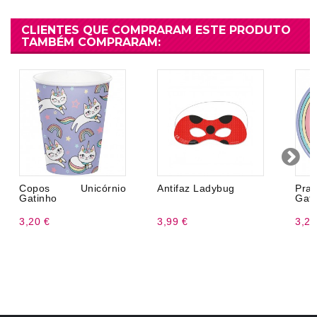
CLIENTES QUE COMPRARAM ESTE PRODUTO
TAMBÉM COMPRARAM:
Copos Unicórnio
Antifaz Ladybug
Pra
Gatinho
Gati
3,20 €
3,99 €
3,20