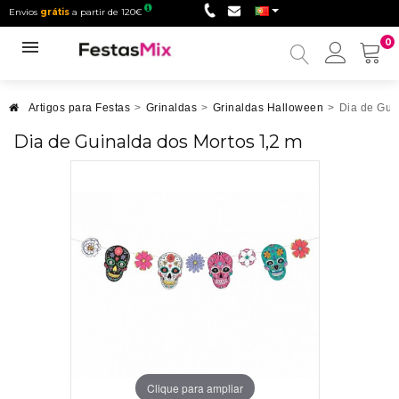
Envios
grátis
a partir de 120€
0
Minha
conta
Artigos para Festas
>
Grinaldas
>
Grinaldas Halloween
>
Dia de Gui
Dia de Guinalda dos Mortos 1,2 m
Clique para ampliar