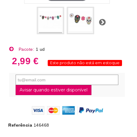
Próximo
Pacote:
1 ud
2,99 €
Este produto não está em estoque
Avisar quando estiver disponível
Referência
146468