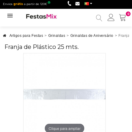
Envios
grátis
a partir de 120€
0
Minha
conta
Artigos para Festas
>
Grinaldas
>
Grinaldas de Aniversário
>
Franja 
Franja de Plástico 25 mts.
Clique para ampliar