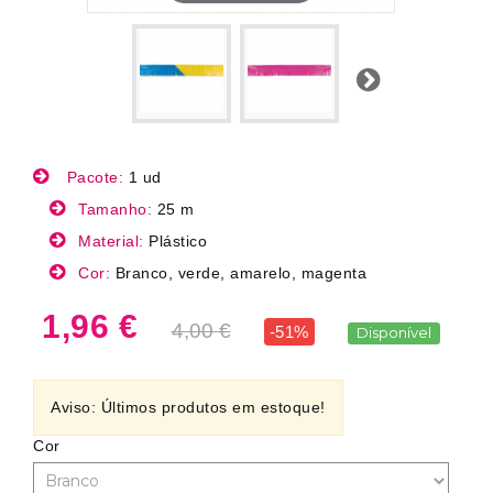
Próximo
Pacote:
1 ud
Tamanho:
25 m
Material:
Plástico
Cor:
Branco, verde, amarelo, magenta
1,96 €
4,00 €
-51%
Disponível
Aviso: Últimos produtos em estoque!
Cor