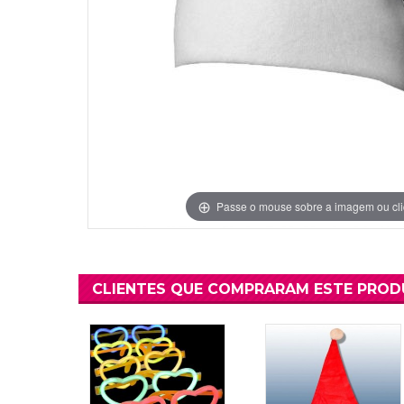
Grinaldas Cas
Ver Mais
Ver Mais
Decoração Aniv
Ver Mais
Ver Mais
Passe o mouse sobre a imagem ou cli
CLIENTES QUE COMPRARAM ESTE PRO