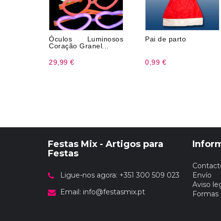
Óculos Luminosos
Pai de parto
Coração Granel...
29,99 €
0,99 €
Festas Mix - Artigos para
Infor
Festas
Contact
Ligue-nos agora: +351 300 509 023
Envío
Aviso le
Email:
info@festasmix.pt
Formas