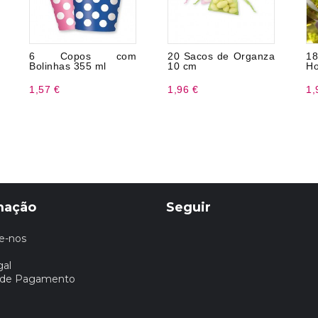
6 Copos com
20 Sacos de Organza
18
Bolinhas 355 ml
10 cm
Ho
1,57 €
1,96 €
1,
mação
Seguir
e-nos
gal
 de Pagamento