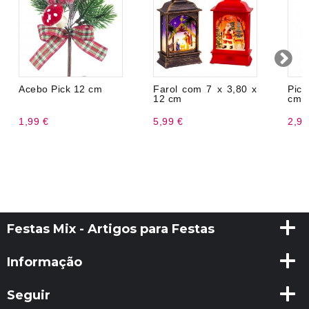
Acebo Pick 12 cm
Farol com 7 x 3,80 x
Pic
12 cm
cm
1,99 €
5,99 €
2,99
Festas Mix - Artigos para Festas
Informação
Seguir