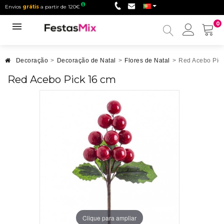
Envios
grátis
a partir de 120€
0
Minha
conta
Decoração
>
Decoração de Natal
>
Flores de Natal
>
Red Acebo Pic
Red Acebo Pick 16 cm
Clique para ampliar