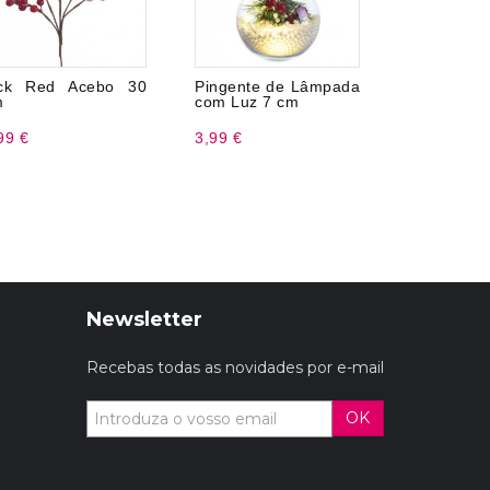
ick Red Acebo 30
Pingente de Lâmpada
Farol com
m
com Luz 7 cm
5,30 x 12 
99 €
3,99 €
6,99 €
Newsletter
Recebas todas as novidades por e-mail
OK