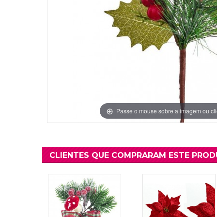
Grinaldas Cas
Ver Mais
Ver Mais
Decoração Aniv
Ver Mais
Ver Mais
Passe o mouse sobre a imagem ou cli
CLIENTES QUE COMPRARAM ESTE PRO