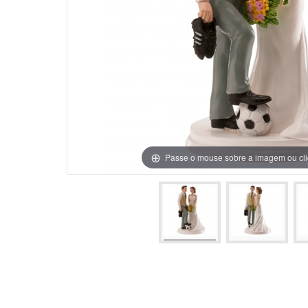
Grinaldas Cas
Ver Mais
Ver Mais
Decoração Aniv
Ver Mais
Ver Mais
Passe o mouse sobre a imagem ou cli