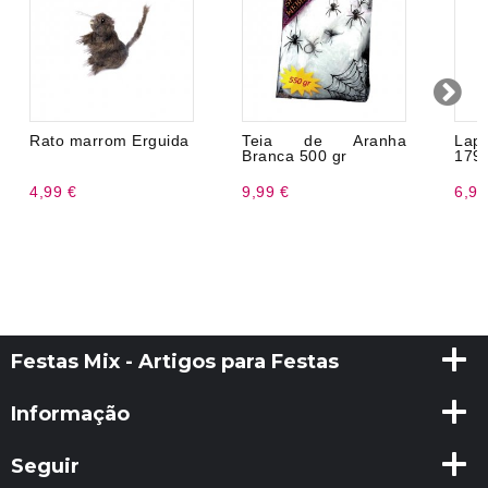
Rato marrom Erguida
Teia de Aranha
Lap
Branca 500 gr
179
4,99 €
9,99 €
6,99
Festas Mix - Artigos para Festas
Informação
Seguir