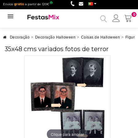
Envios
grátis
a partir de 120€
0
Minha
conta
Decoração
>
Decoração Halloween
>
Coisas de Halloween
>
Figura
35x48 cms variados fotos de terror
Clique para ampliar