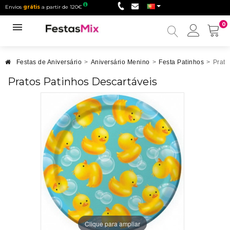
Envios
grátis
a partir de 120€
0
Minha
conta
Festas de Aniversário
>
Aniversário Menino
>
Festa Patinhos
>
Prato
Pratos Patinhos Descartáveis
Clique para ampliar