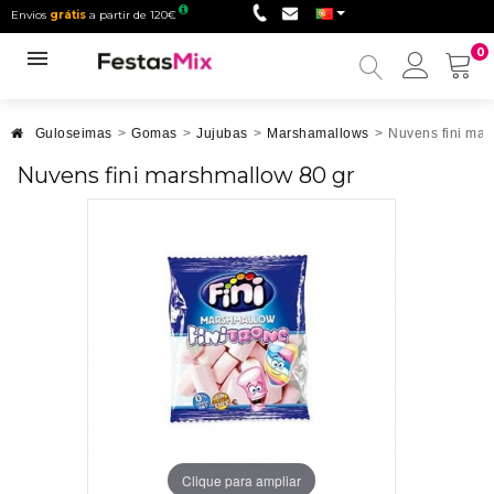
Envios
grátis
a partir de 120€
0
Minha
conta
Guloseimas
>
Gomas
>
Jujubas
>
Marshamallows
>
Nuvens fini mar
Nuvens fini marshmallow 80 gr
Clique para ampliar