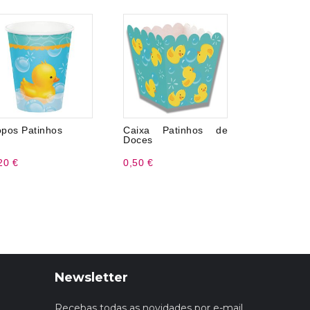
pos Patinhos
Caixa Patinhos de
Pinhata Pa
Doces
20 €
0,50 €
5,99 €
Newsletter
Recebas todas as novidades por e-mail