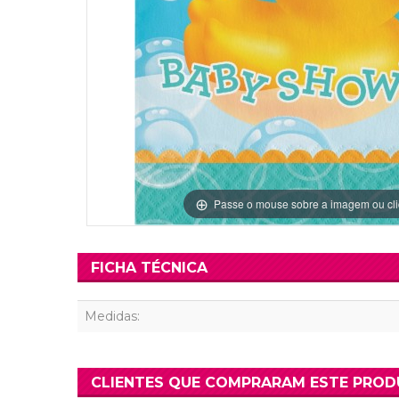
Grinaldas Cas
Ver Mais
Ver Mais
Decoração Aniv
Ver Mais
Ver Mais
Passe o mouse sobre a imagem ou cli
FICHA TÉCNICA
Medidas:
CLIENTES QUE COMPRARAM ESTE PRO