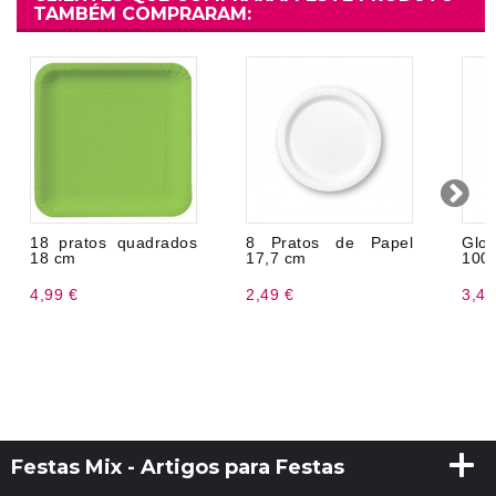
TAMBÉM COMPRARAM:
18 pratos quadrados
8 Pratos de Papel
Glob
18 cm
17,7 cm
100
4,99 €
2,49 €
3,49
Festas Mix - Artigos para Festas