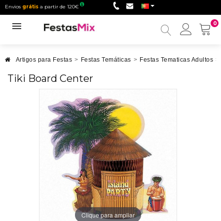
Envios
grátis
a partir de 120€
0
Minha
conta
Artigos para Festas
>
Festas Temáticas
>
Festas Tematicas Adultos
>
Tiki Board Center
Clique para ampliar