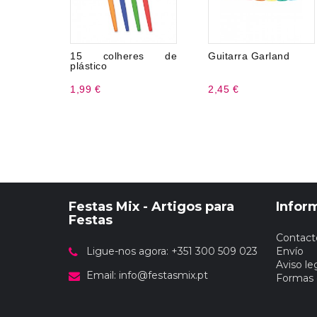
15 colheres de
Guitarra Garland
plástico
1,99 €
2,45 €
Festas Mix - Artigos para
Infor
Festas
Contact
Ligue-nos agora: +351 300 509 023
Envío
Aviso le
Email:
info@festasmix.pt
Formas