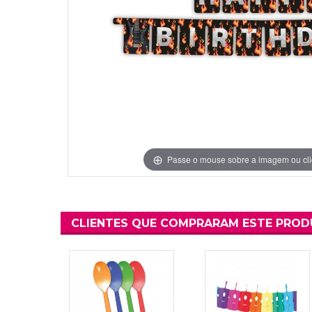
Grinaldas Cas
Ver Mais
Ver Mais
Decoração Aniv
Ver Mais
Ver Mais
Passe o mouse sobre a imagem ou cli
CLIENTES QUE COMPRARAM ESTE PRO