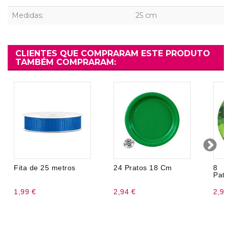
Medidas:
25 cm
CLIENTES QUE COMPRARAM ESTE PRODUTO
TAMBÉM COMPRARAM:
Fita de 25 metros
24 Pratos 18 Cm
8 
Patr
1,99 €
2,94 €
2,95