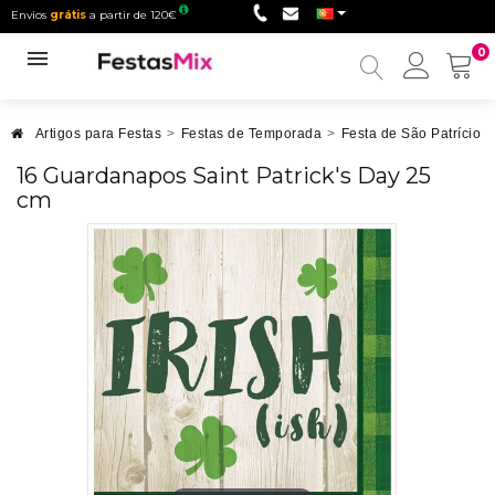
Envios
grátis
a partir de 120€
0
Minha
conta
Artigos para Festas
>
Festas de Temporada
>
Festa de São Patrício
>
16 Guardanapos Saint Patrick's Day 25
cm