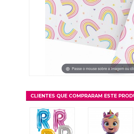
Grinaldas Cas
Ver Mais
Ver Mais
Decoração Aniv
Ver Mais
Ver Mais
Passe o mouse sobre a imagem ou cli
CLIENTES QUE COMPRARAM ESTE PRO