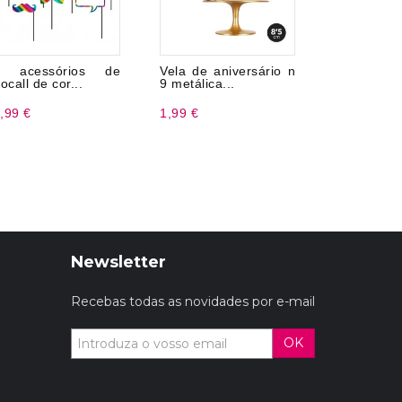
0 acessórios de
Vela de aniversário n
Bonecas
tocall de cor...
9 metálica...
Futebol
,99 €
1,99 €
5,99 €
Newsletter
Recebas todas as novidades por e-mail
OK