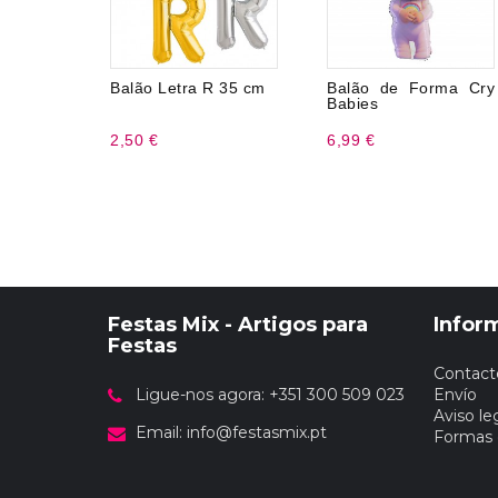
Balão Letra R 35 cm
Balão de Forma Cry
Babies
2,50 €
6,99 €
Festas Mix - Artigos para
Infor
Festas
Contact
Ligue-nos agora: +351 300 509 023
Envío
Aviso le
Email:
info@festasmix.pt
Formas