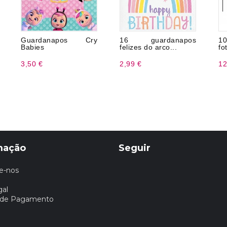
Guardanapos Cry
16 guardanapos
1
Babies
felizes do arco...
fo
3,50 €
2,99 €
12
mação
Seguir
e-nos
gal
 de Pagamento