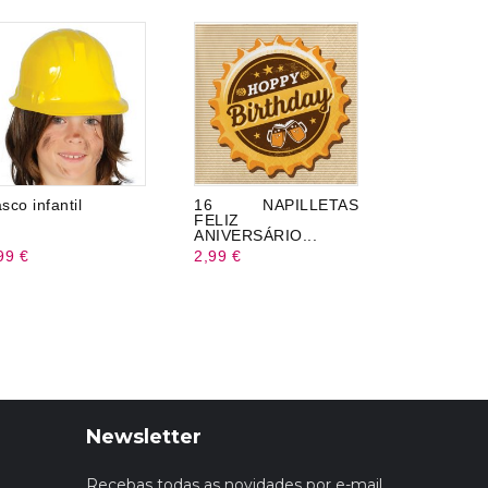
sco infantil
16 NAPILLETAS
8 pratos 
FELIZ
cm
ANIVERSÁRIO...
99 €
2,99 €
3,20 €
Newsletter
Recebas todas as novidades por e-mail