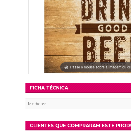
Grinaldas Cas
Ver Mais
Ver Mais
Decoração Aniv
Ver Mais
Ver Mais
Passe o mouse sobre a imagem ou cli
FICHA TÉCNICA
Medidas:
CLIENTES QUE COMPRARAM ESTE PRO