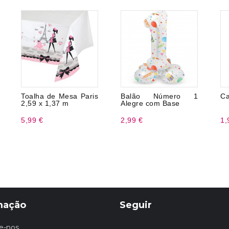
Toalha de Mesa Paris
Balão Número 1
Ca
2,59 x 1,37 m
Alegre com Base
5,99 €
2,99 €
1,
mação
Seguir
e-nos