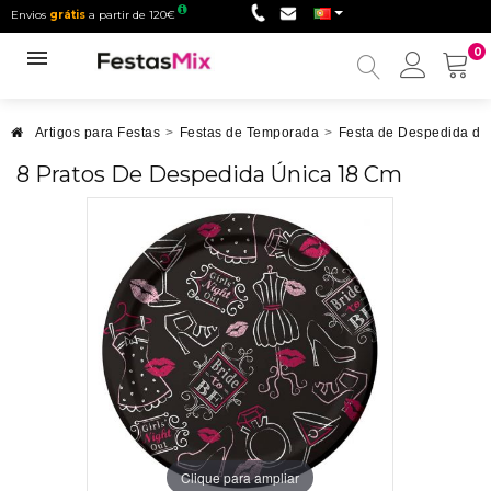
Envios
grátis
a partir de 120€
0
Minha
conta
Artigos para Festas
>
Festas de Temporada
>
Festa de Despedida de 
8 Pratos De Despedida Única 18 Cm
Clique para ampliar