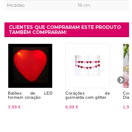
Medidas:
18 cm
CLIENTES QUE COMPRARAM ESTE PRODUTO
TAMBÉM COMPRARAM:
Balões de LED
Corações de
Co
formam coração
guirnalda com glitter
Dia
3,99 €
6,99 €
1,99