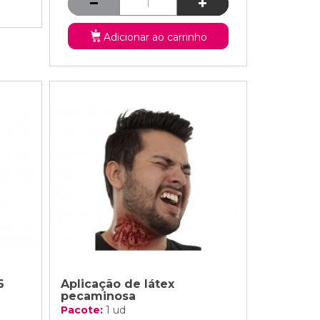
Adicionar ao carrinho
6
Aplicação de látex
pecaminosa
Pacote:
1 ud