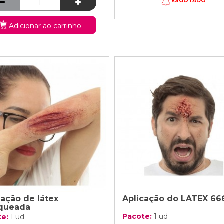
ESGOTADO
Adicionar ao carrinho
cação de látex
Aplicação do LATEX 66
queada
Pacote:
1 ud
te:
1 ud