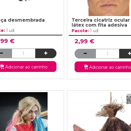
eça desmembrada
Terceira cicatriz ocular
látex com fita adesiva
te:
1 ud
Pacote:
1 ud
,99 €
2,99 €
Adicionar ao carrinho
Adicionar ao carrinh