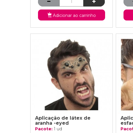
Adicionar ao carrinho
Aplicação de látex de
Apli
aranha -eyed
esfa
Pacote:
1 ud
Paco