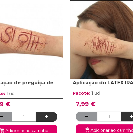
cação de preguiça de
Aplicação do LATEX IR
Pacote:
1 ud
te:
1 ud
7,99 €
99 €
Adicionar ao carrinh
Adicionar ao carrinho