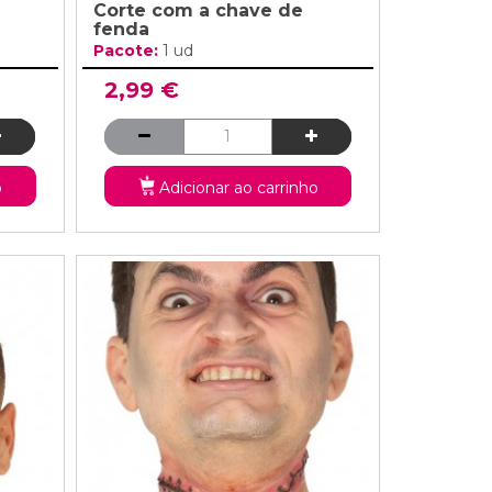
Corte com a chave de
fenda
Pacote:
1 ud
2,99 €
o
Adicionar ao carrinho