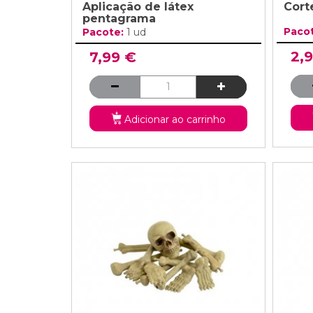
Aplicação de látex
Cort
pentagrama
Paco
Pacote:
1 ud
2,
7,99 €
Adicionar ao carrinho