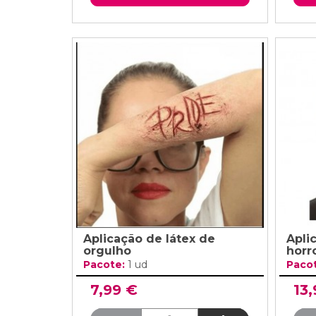
Aplicação de látex de
Apli
orgulho
horr
Pacote:
1 ud
Paco
7,99 €
13