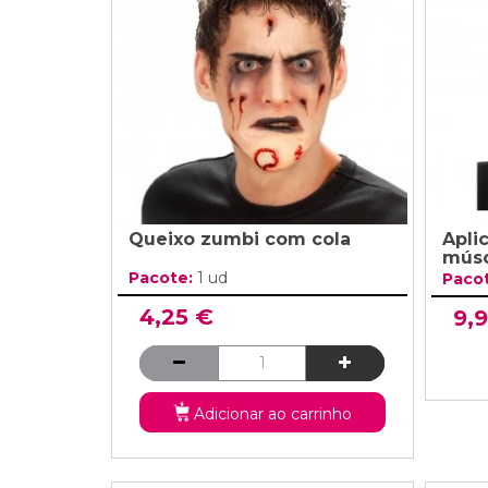
Grinaldas Cas
Ver Mais
Ver Mais
Decoração Aniv
Ver Mais
Ver Mais
Queixo zumbi com cola
Apli
músc
Pacote:
1 ud
Paco
4,25 €
9,
Adicionar ao carrinho