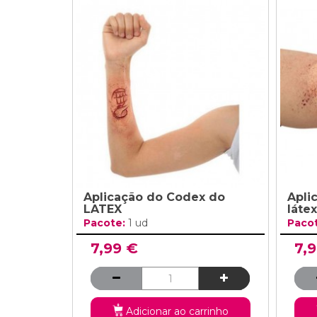
Aplicação do Codex do
Apli
LATEX
látex
Pacote:
1 ud
Paco
7,99 €
7,
Adicionar ao carrinho