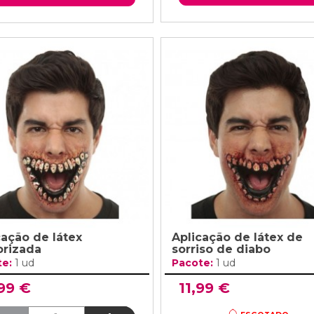
cação de látex
Aplicação de látex de
orizada
sorriso de diabo
te:
1 ud
Pacote:
1 ud
,99 €
11,99 €