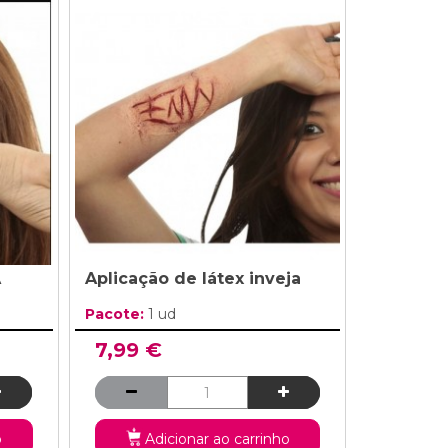
A
Aplicação de látex inveja
Pacote:
1 ud
7,99 €
o
Adicionar ao carrinho