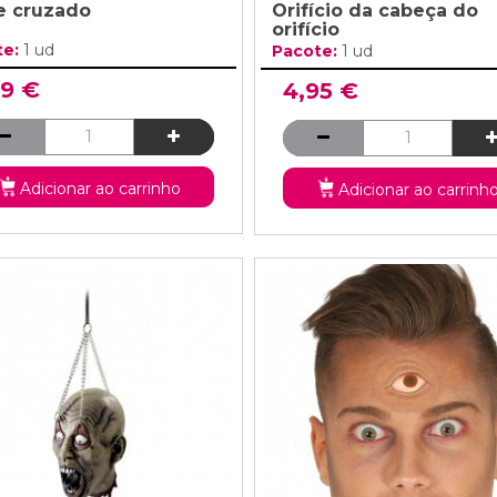
e cruzado
Orifício da cabeça do
orifício
te:
1 ud
Pacote:
1 ud
99 €
4,95 €
Adicionar ao carrinho
Adicionar ao carrinh