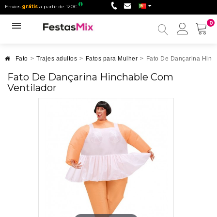
Envios
grátis
a partir de 120€
0
Minha
conta
Fato
>
Trajes adultos
>
Fatos para Mulher
>
Fato De Dançarina Hinc
Fato De Dançarina Hinchable Com
Ventilador