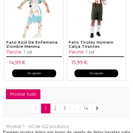
Fato Azúl De Enfemeira
Fato Tirolés Homem
Zombie Menina
Calça Tirantes
Pacote:
1 ud
Pacote:
1 ud
14,99 €
15,99 €
Ver opções
Ver opções
Mostrar tudo
1
2
3
...
14
Mostrar 1 - 40 de 522 produtos
Existem muitos mitos em torno da venda de fatos baratas pela