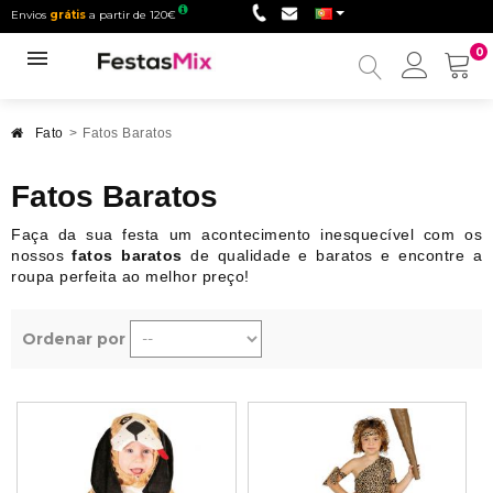
Envios
grátis
a partir de 120€
0
Minha
conta
Fato
>
Fatos Baratos
Fatos Baratos
Faça da sua festa um acontecimento inesquecível com os
nossos
fatos baratos
de qualidade e baratos e encontre a
roupa perfeita ao melhor preço!
Ordenar por