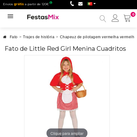
Envios
grátis
a partir de 120€
0
Minha
conta
Fato
>
Trajes de história
>
Chapeuz de pilotagem vermelha vermelha
Fato de Little Red Girl Menina Cuadritos
Clique para ampliar