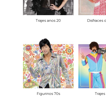
Grinaldas Cas
Ver Mais
Ver Mais
Decoração Aniv
Ver Mais
Ver Mais
Trajes anos 20
Disfraces 
Figurinos 70s
Trajes