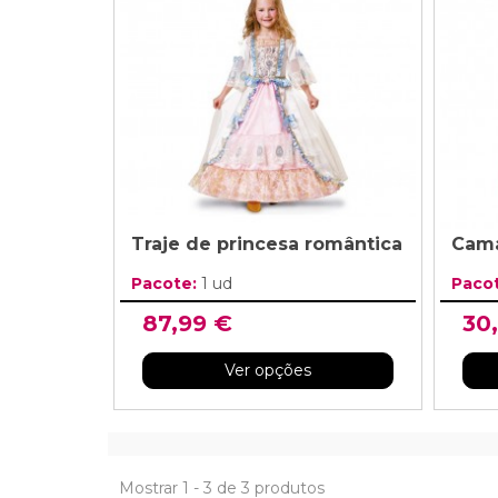
Grinaldas Cas
Ver Mais
Ver Mais
Decoração Aniv
Ver Mais
Ver Mais
Traje de princesa romântica
Cama
Pacote:
1 ud
Paco
87,99 €
30
Ver opções
Mostrar 1 - 3 de 3 produtos