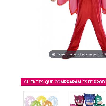
Grinaldas Cas
Ver Mais
Ver Mais
Decoração Aniv
Ver Mais
Ver Mais
Passe o mouse sobre a imagem ou cli
CLIENTES QUE COMPRARAM ESTE PRO