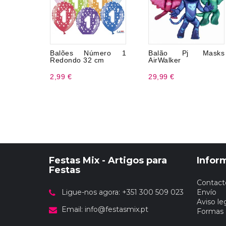
Balões Número 1
Balão Pj Masks
Redondo 32 cm
AirWalker
2,99 €
29,99 €
Festas Mix - Artigos para
Infor
Festas
Contact
Ligue-nos agora: +351 300 509 023
Envío
Aviso le
Email:
info@festasmix.pt
Formas