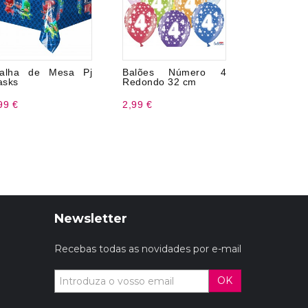
oalha de Mesa Pj
Balões Número 4
Guarda
asks
Redondo 32 cm
Masks
99 €
2,99 €
3,50 €
Newsletter
Recebas todas as novidades por e-mail
OK