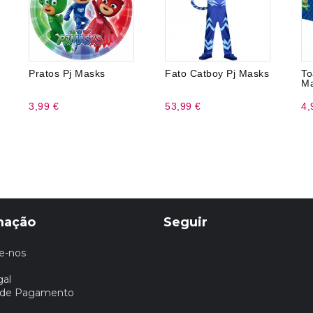
Pratos Pj Masks
Fato Catboy Pj Masks
T
M
3,99 €
53,99 €
4,
mação
Seguir
e-nos
gal
 de Pagamento