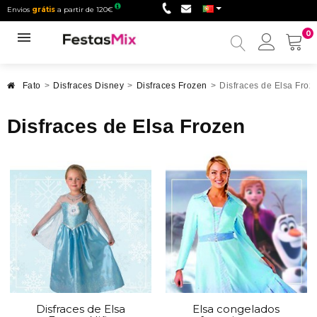
Envios
grátis
a partir de 120€
0
Minha
conta
Fato
>
Disfraces Disney
>
Disfraces Frozen
>
Disfraces de Elsa Froz
Disfraces de Elsa Frozen
Disfraces de Elsa
Elsa congelados