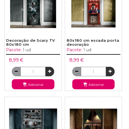
Decoração de Scary TV
80x180 cm escada porta
80x180 cm
decoração
Pacote:
1 ud
Pacote:
1 ud
8,99 €
8,99 €
Adicionar
Adicionar