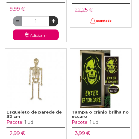
9,99 €
22,25 €
Esgotado
Adicionar
Esqueleto de parede de
Tampa o crânio brilha no
32 cm
escuro
Pacote:
1 ud
Pacote:
1 ud
2,99 €
3,99 €