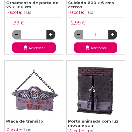
Ornamento de porta de
Cuidado 600 x 6 cms
75 x 160 cm
certos
Pacote:
1 ud
Pacote:
1 ud
11,99 €
2,99 €
Adicionar
Adicionar
Placa de trânsito
Porta animada com luz,
mova e som
Pacote:
1 ud
Pacote:
1 ud