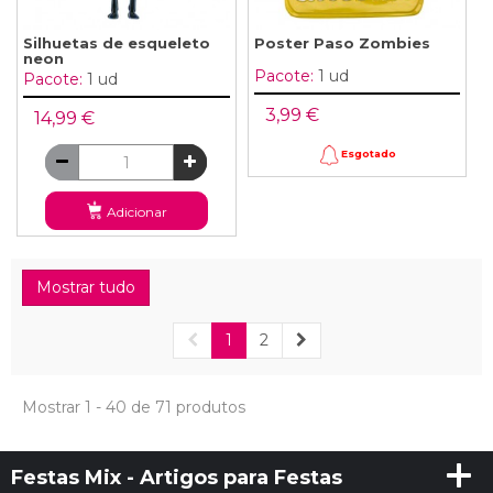
Silhuetas de esqueleto
Poster Paso Zombies
neon
Pacote:
1 ud
Pacote:
1 ud
3,99 €
14,99 €
Esgotado
Adicionar
Mostrar tudo
1
2
Mostrar 1 - 40 de 71 produtos
Festas Mix - Artigos para Festas