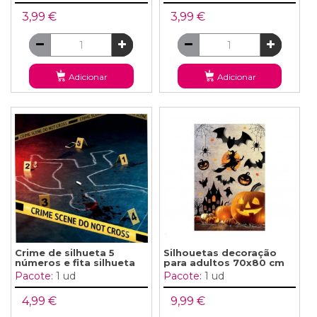
3,99 €
3,99 €
Adicionar
Adicionar
Crime de silhueta 5
Silhouetas decoração
números e fita silhueta
para adultos 70x80 cm
Pacote:
1 ud
Pacote:
1 ud
4,99 €
9,99 €