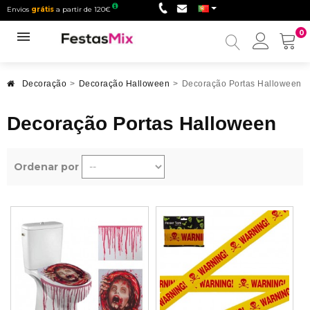
Envios
grátis
a partir de 120€
0
Minha
conta
Decoração
>
Decoração Halloween
>
Decoração Portas Halloween
Decoração Portas Halloween
Ordenar por