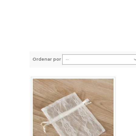
Grinaldas Cas
Ver Mais
Ver Mais
Decoração Aniv
Ver Mais
Ver Mais
Ordenar por