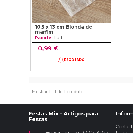
10,5 x 13 cm Blonda de
marfim
Pacote:
1 ud
0,99 €
ESGOTADO
Mostrar 1 - 1 de 1 produto
Festas Mix - Artigos para
Infor
Festas
Contact
Ligue-nos agora: +351 300 509 023
Envío