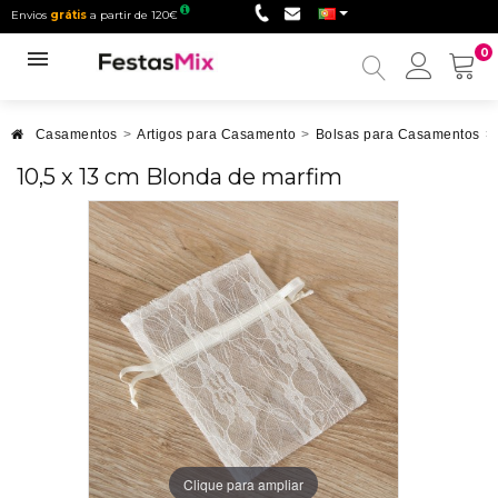
Envios
grátis
a partir de 120€
0
Minha
conta
Casamentos
>
Artigos para Casamento
>
Bolsas para Casamentos
>
10,5 x 13 cm Blonda de marfim
Clique para ampliar