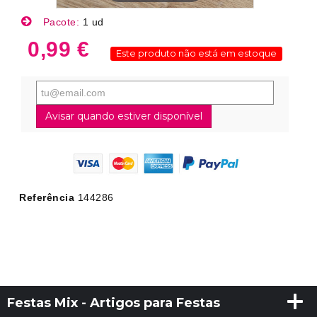
Pacote:
1 ud
0,99 €
Este produto não está em estoque
Avisar quando estiver disponível
Referência
144286
Festas Mix - Artigos para Festas