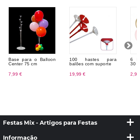
Base para o Balloon
100 hastes para
6 b
Center 75 cm
balões com suporte
30 
7,99 €
19,99 €
2,99
Festas Mix - Artigos para Festas
Informação