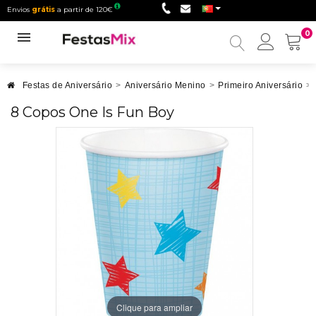
Envios
grátis
a partir de 120€
0
Minha
conta
Festas de Aniversário
>
Aniversário Menino
>
Primeiro Aniversário
>
8 Copos One Is Fun Boy
Clique para ampliar