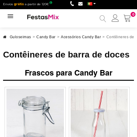
Envios
grátis
a partir de 120€
0
Minha
conta
Guloseimas
>
Candy Bar
>
Acessórios Candy Bar
>
Contêineres de 
Contêineres de barra de doces
Frascos para Candy Bar