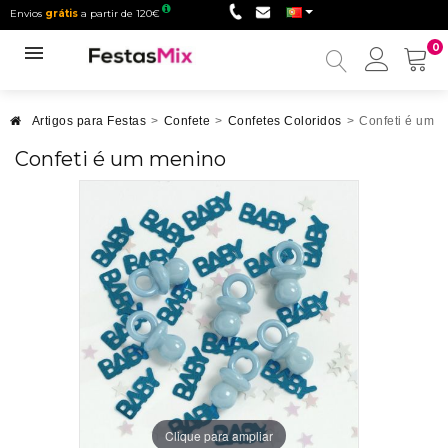
Envios
grátis
a partir de 120€
0
Minha
conta
Artigos para Festas
>
Confete
>
Confetes Coloridos
>
Confeti é um 
Confeti é um menino
Clique para ampliar