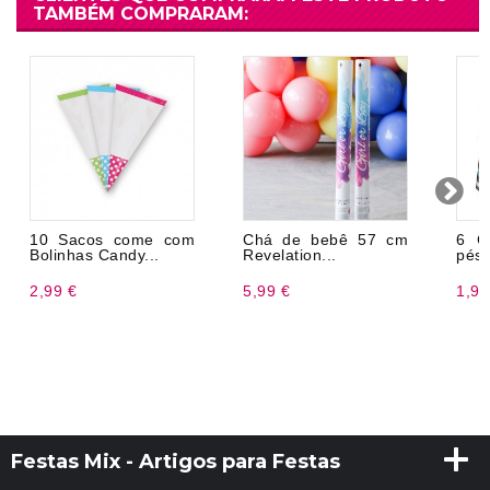
TAMBÉM COMPRARAM:
10 Sacos come com
Chá de bebê 57 cm
6 C
Bolinhas Candy...
Revelation...
pés 
2,99 €
5,99 €
1,96
Festas Mix - Artigos para Festas