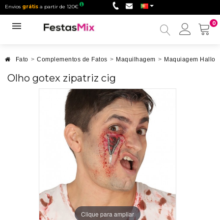
Envios
grátis
a partir de 120€
0
Minha
conta
Fato
>
Complementos de Fatos
>
Maquilhagem
>
Maquiagem Hallo
Olho gotex zipatriz cig
Clique para ampliar