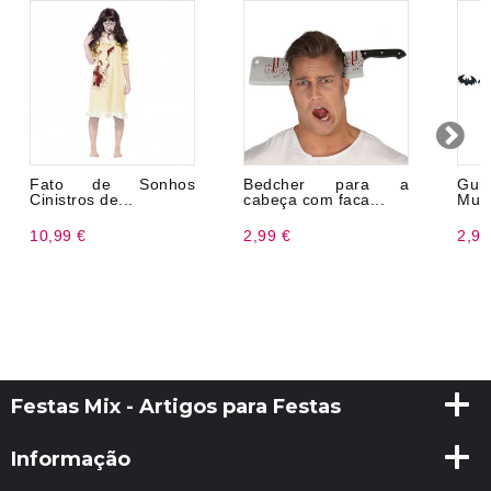
Fato de Sonhos
Bedcher para a
Guir
Cinistros de...
cabeça com faca...
Murc
10,99 €
2,99 €
2,99
Festas Mix - Artigos para Festas
Informação