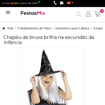
Envios
grátis
a partir de 120€
0
Minha
conta
Fato
>
Complementos de Fatos
>
Acessórios para Cabeça
>
Chapéu
Chapéu de bruxa brilha na escuridão da
infância