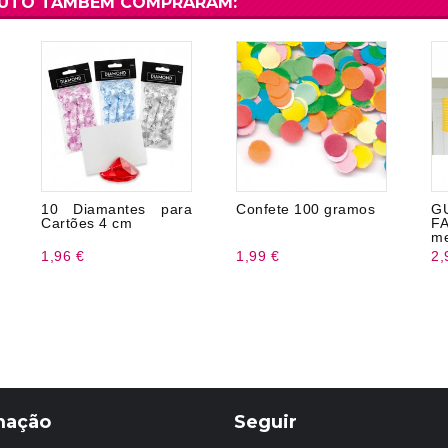
DUTO TAMBÉM COMPRARAM:
10 Diamantes para
Confete 100 gramos
G
Cartões 4 cm
F
me
1,96 €
1,99 €
2,
mação
Seguir