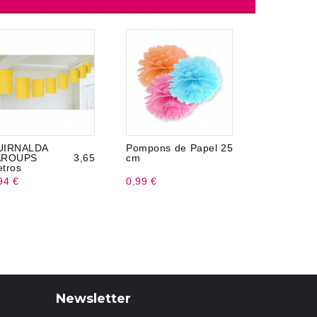
UIRNALDA
Pompons de Papel 25
Cartaz 
AROUPS 3,65
cm
Casamento
tros
94 €
0,99 €
7,95 €
Newsletter