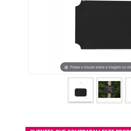
Grinaldas Cas
Ver Mais
Ver Mais
Decoração Aniv
Ver Mais
Ver Mais
Passe o mouse sobre a imagem ou cli