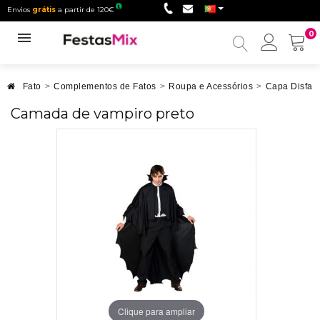
Envios
grátis
a partir de 120€
0
Minha
conta
Fato
>
Complementos de Fatos
>
Roupa e Acessórios
>
Capa Disfar
Camada de vampiro preto
Clique para ampliar