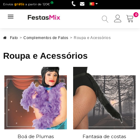
Envios
grátis
a partir de 120€
0
Minha
conta
Fato
>
Complementos de Fatos
>
Roupa e Acessórios
Roupa e Acessórios
Boá de Plumas
Fantasia de costas