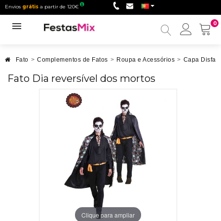
Envios
grátis
a partir de 120€
0
Minha
conta
Fato
>
Complementos de Fatos
>
Roupa e Acessórios
>
Capa Disfar
Fato Dia reversível dos mortos
Clique para ampliar