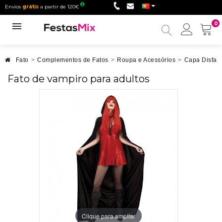
Envios
grátis
a partir de 120€
0
Minha
conta
Fato
>
Complementos de Fatos
>
Roupa e Acessórios
>
Capa Disfar
Fato de vampiro para adultos
Clique para ampliar