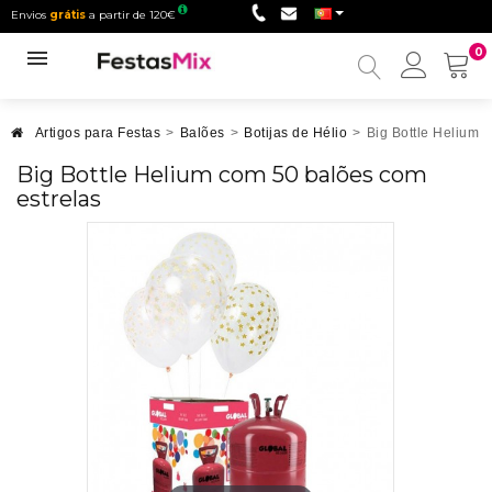
Envios
grátis
a partir de 120€
0
Minha
conta
Artigos para Festas
>
Balões
>
Botijas de Hélio
>
Big Bottle Helium 
Big Bottle Helium com 50 balões com
estrelas