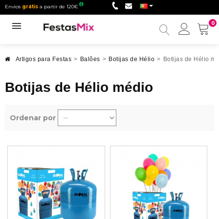
Envios
grátis
a partir de 120€
0
Minha
conta
Artigos para Festas
>
Balões
>
Botijas de Hélio
>
Botijas de Hélio m
Botijas de Hélio médio
Ordenar por