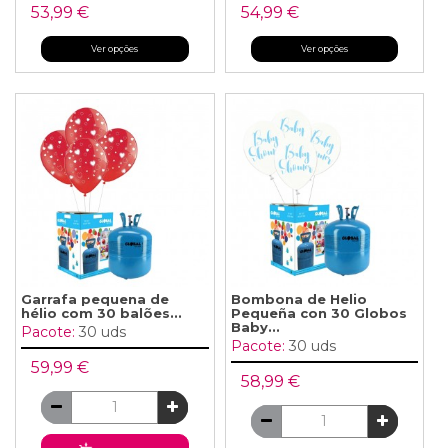
53,99 €
54,99 €
Ver opções
Ver opções
Garrafa pequena de
Bombona de Helio
hélio com 30 balões...
Pequeña con 30 Globos
Baby...
Pacote:
30 uds
Pacote:
30 uds
59,99 €
58,99 €