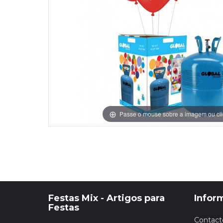
Grinaldas Cas
Ver Mais
Ver Mais
Decoração Aniv
Ver Mais
Ver Mais
Passe o mouse sobre a imagem ou cli
Festas Mix - Artigos para
Infor
Festas
Contact