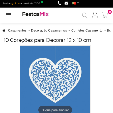
Envios
grátis
a partir de 120€
0
Minha
conta
Casamentos
>
Decoração Casamentos
>
Confetes Casamento
>
Bor
10 Corações para Decorar 12 x 10 cm
Clique para ampliar