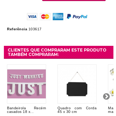
Referência
103617
CLIENTES QUE COMPRARAM ESTE PRODUTO
TAMBÉM COMPRARAM:
Bandeirola Recém
Quadro com Corda
Mar
casados 18 x...
45 x 30 cm
marg