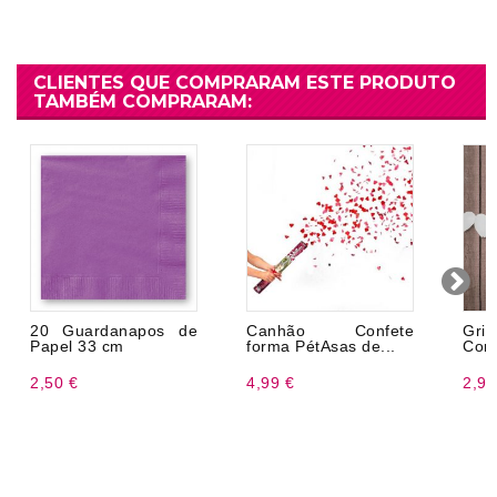
CLIENTES QUE COMPRARAM ESTE PRODUTO
TAMBÉM COMPRARAM:
20 Guardanapos de
Canhão Confete
Gr
Papel 33 cm
forma PétAsas de...
Cora
2,50 €
4,99 €
2,99