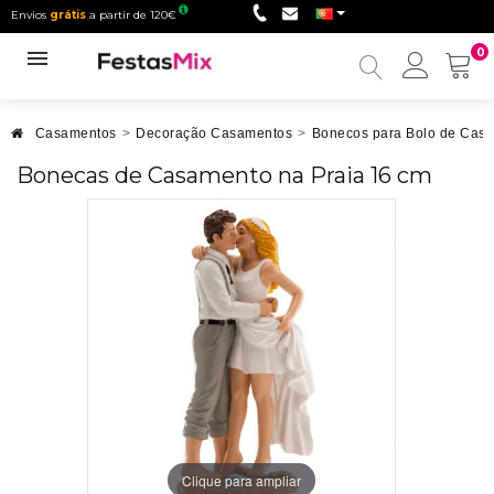
Envios
grátis
a partir de 120€
0
Minha
conta
Casamentos
>
Decoração Casamentos
>
Bonecos para Bolo de Cas
Bonecas de Casamento na Praia 16 cm
Clique para ampliar