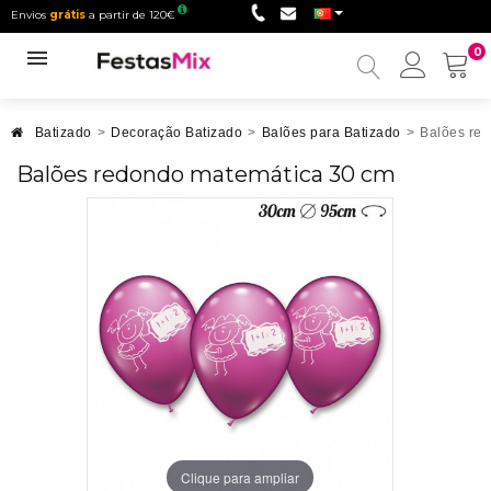
Envios
grátis
a partir de 120€
0
Minha
conta
Batizado
>
Decoração Batizado
>
Balões para Batizado
>
Balões re
Balões redondo matemática 30 cm
Clique para ampliar