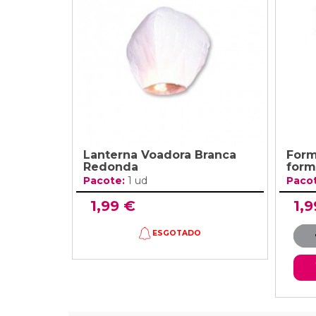
Grinaldas Cas
Ver Mais
Ver Mais
Decoração Aniv
Ver Mais
Ver Mais
Lanterna Voadora Branca
Form
Redonda
form
Pacote:
1 ud
Paco
1,99 €
1,9
ESGOTADO