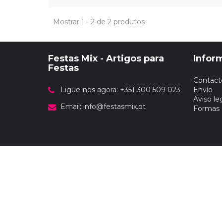
Mostrar 1 - 2 de 2 produtos
Festas Mix - Artigos para
Infor
Festas
Contact
Ligue-nos agora: +351 300 509 023
Envío
Aviso le
Email:
info@festasmix.pt
Formas