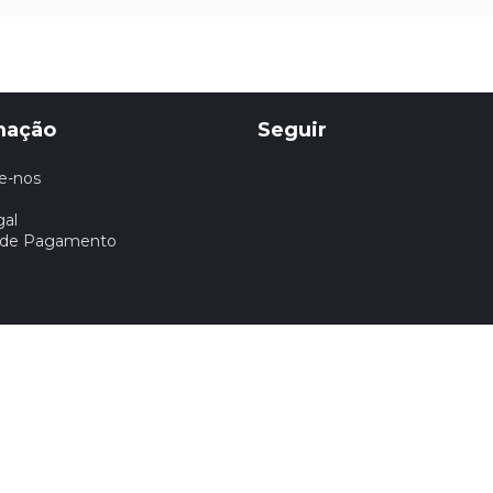
mação
Seguir
e-nos
gal
 de Pagamento