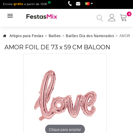
Envios
grátis
a partir de 120€
0
Minha
conta
Artigos para Festas
>
Balões
>
Balões Dia dos Namorados
>
AMOR F
AMOR FOIL DE 73 x 59 CM BALOON
Clique para ampliar